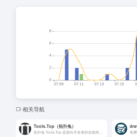
相关导航
Tools.Top（拓扑兔）
dr
拓扑兔 Tools.Top 是面向开发者的在线研发工具平台，提供 JSON、时间、加密、网络与文本等常用工具。