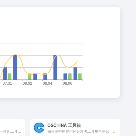
OSCHINA 工具箱
API文档、调试、Mock和测试一体化工具，面向开发者和测试人员
由开源中国提供的开发者工具集合平台，涵盖代码处理、编码解码与常用开发辅助工具。