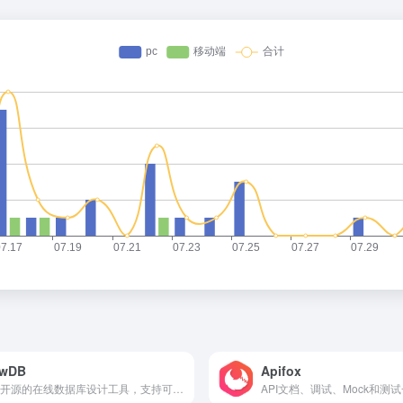
awDB
Apifox
免费开源的在线数据库设计工具，支持可视化建模并生成 SQL。