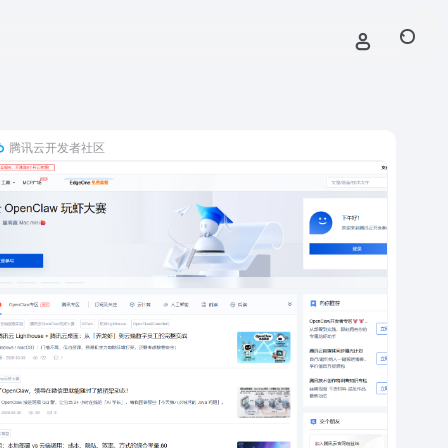
腾讯云开发者社区