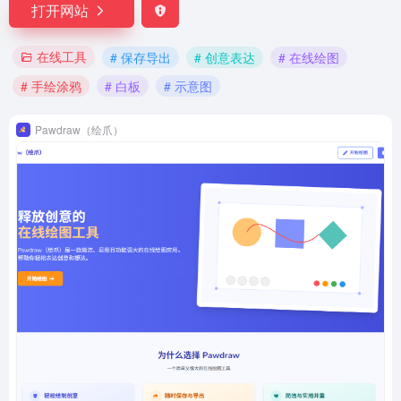
打开网站
在线工具
# 保存导出
# 创意表达
# 在线绘图
# 手绘涂鸦
# 白板
# 示意图
Pawdraw（绘爪）