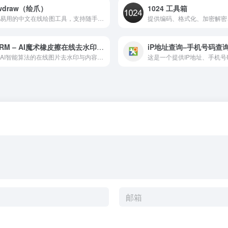
wdraw（绘爪）
1024 工具箱
简洁易用的中文在线绘图工具，支持随手画、保存与导出，适合快速表达创意与做简单示意图。
jpgRM – AI魔术橡皮擦在线去水印工具
iP地址查询–手机号码查
基于AI智能算法的在线图片去水印与内容移除工具