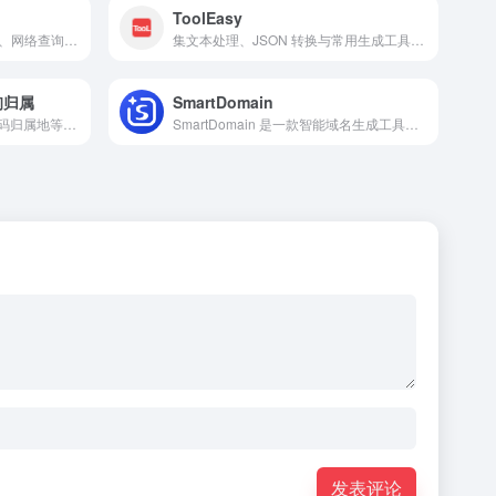
ToolEasy
提供编码、格式化、加密解密、网络查询等常用功能的程序员在线工具箱。
集文本处理、JSON 转换与常用生成工具于一体的在线实用工具平台。
询归属
SmartDomain
这是一个提供IP地址、手机号码归属地等多种信息在线查询服务的综合工具平台。
SmartDomain 是一款智能域名生成工具，可根据想法自动推荐可注册域名，并提供品牌文案与价格参考。
发表评论