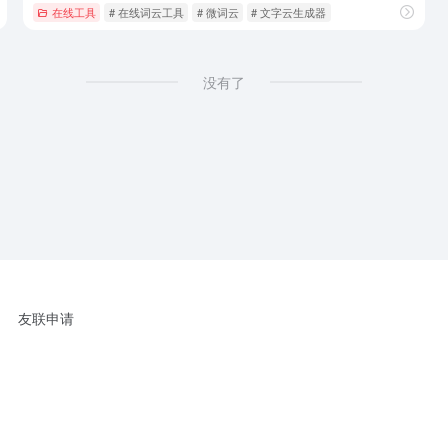
在线工具
# 在线词云工具
# 微词云
# 文字云生成器
没有了
友联申请