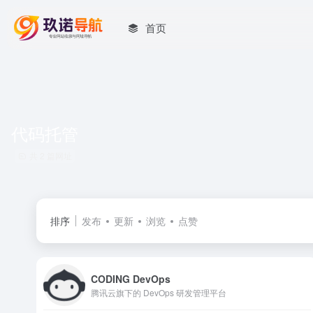
首页
代码托管
共 2 篇网址
排序
发布
更新
浏览
点赞
CODING DevOps
腾讯云旗下的 DevOps 研发管理平台